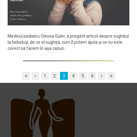
Medicul pediatru Olesea Guler, a pregătit articol despre sughițul
la bebeluși, de ce el sughiță, cum îl putem ajuta și ce nu este
corect să facem în așa cazuri.
1
2
3
4
5
6