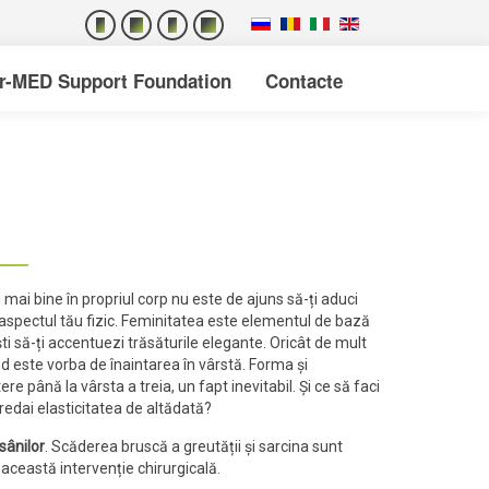
er-MED Support Foundation
Contacte
i mai bine în propriul corp nu este de ajuns să-ți aduci
în aspectul tău fizic. Feminitatea este elementul de bază
ti să-ți accentuezi trăsăturile elegante. Oricât de mult
d este vorba de înaintarea în vârstă. Forma și
până la vârsta a treia, un fapt inevitabil. Și ce să faci
 redai elasticitatea de altădată?
sânilor
. Scăderea bruscă a greutății și sarcina sunt
această intervenție chirurgicală.