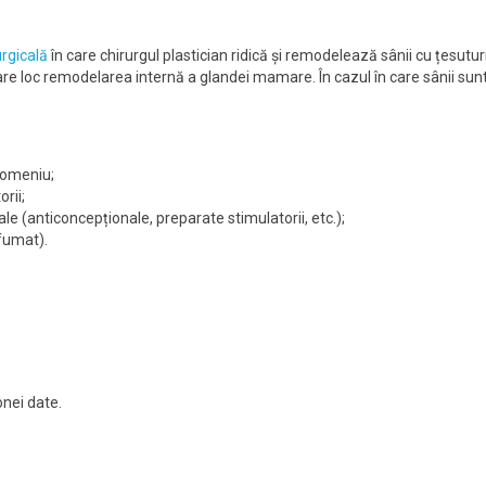
rgicală
în care chirurgul plastician ridică și remodelează sânii cu țesuturi
 loc remodelarea internă a glandei mamare. În cazul în care sânii sunt 
 domeniu;
rii;
 (anticoncepționale, preparate stimulatorii, etc.);
 fumat).
onei date.