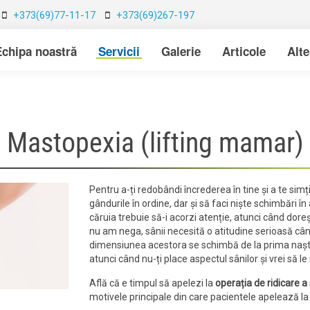
+373(69)77-11-17
+373(69)267-197
Echipa noastră
Servicii
Galerie
Articole
Alt
Mastopexia (lifting mamar)
Pentru a-ți redobândi încrederea în tine și a te simț
gândurile în ordine, dar și să faci niște schimbări 
căruia trebuie să-i acorzi atenție, atunci când doreș
nu am nega, sânii necesită o atitudine serioasă cân
dimensiunea acestora se schimbă de la prima naștere 
atunci când nu-ți place aspectul sânilor și vrei să le
Află că e timpul să apelezi la
operația de ridicare a 
motivele principale din care pacientele apelează la 