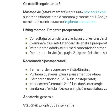
Ce este liftingul mamar?
Mastopexie (ptoză mamară)
reprezintă
procedura chiru
sunt repoziționate areola mamară și mamelonul. Apoi, are
combinată cu introducerea
implantelor mamare
.
Lifting mamar - Pregătire preoperatorie
Consultația cu un chirurg plastician profesionist în
Examinare plus setul standard de analize preoperato
Întreruperea administrării medicamentelor hormonale
Renunțarea la vicii (cel puțini 2 săptămâni: alcool și
Recomandări postoperatorii:
Termenul de recuperare – 3 săptămânii;
Purtarea bustierei (2 luni), pansament de etapă;
Extragerea firelor la 12-14 zile postoperator;
Interzicerea fumatului 2 – 3 luni după intervenție;
Limitarea efortului fizic care implică musculatura z
Anestezie:
generală
Staționar:
2 nopți după intervenție