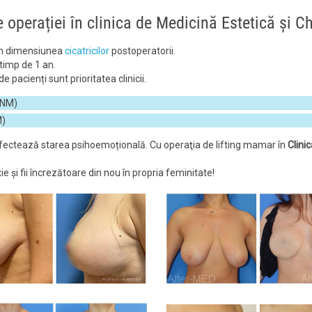
 operației în clinica de Medicină Estetică și Ch
nim dimensiunea
cicatricilor
postoperatorii.
timp de 1 an.
 pacienți sunt prioritatea clinicii.
BNM)
M)
afectează starea psihoemoțională. Cu operaţia de lifting mamar în
Clini
și fii încrezătoare din nou în propria feminitate!