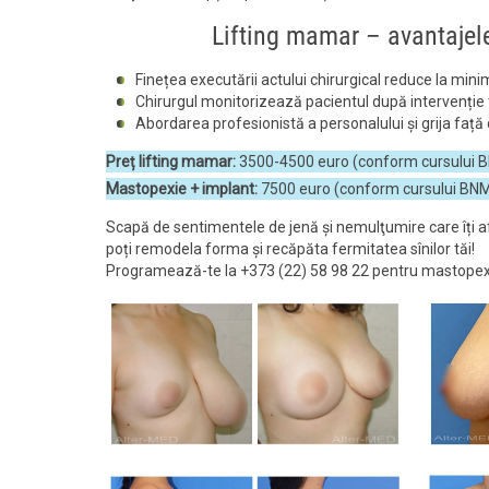
Lifting mamar – avantajele
Finețea executării actului chirurgical reduce la mi
Chirurgul monitorizează pacientul după intervenție 
Abordarea profesionistă a personalului și grija față de
Preț lifting mamar:
3500-4500 euro (conform cursului 
Mastopexie + implant:
7500 euro (conform cursului BN
Scapă de sentimentele de jenă şi nemulţumire care îți 
poți remodela forma și recăpăta fermitatea sînilor tăi!
Programează-te la +373 (22) 58 98 22 pentru mastopexie 