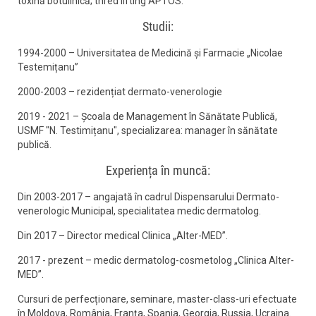
toxină botulinică; thred lifting APTOS.
Studii:
1994-2000 – Universitatea de Medicină și Farmacie „Nicolae
Testemițanu”
2000-2003 – rezidențiat dermato-venerologie
2019 - 2021 – Școala de Management în Sănătate Publică,
USMF "N. Testimițanu", specializarea: manager în sănătate
publică.
Experiența în muncă:
Din 2003-2017 – angajată în cadrul Dispensarului Dermato-
venerologic Municipal, specialitatea medic dermatolog.
Din 2017 – Director medical Clinica „Alter-MED”.
2017 - prezent – medic dermatolog-cosmetolog „Clinica Alter-
MED”.
Cursuri de perfecționare, seminare, master-class-uri efectuate
în Moldova, România, Franța, Spania, Georgia, Russia, Ucraina.