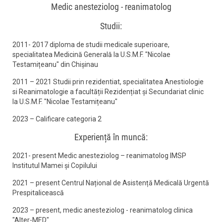
Medic anesteziolog - reanimatolog
Studii:
2011- 2017 diploma de studii medicale superioare,
specialitatea Medicină Generală la U.S.M.F. "Nicolae
Testamițeanu" din Chișinau
2011 – 2021 Studii prin rezidentiat, specialitatea Anestiologie
si Reanimatologie a facultății Rezidențiat și Secundariat clinic
la U.S.M.F. "Nicolae Testamițeanu"
2023 – Calificare categoria 2
Experiență în muncă:
2021- present Medic anesteziolog – reanimatolog IMSP
Institutul Mamei și Copilului
2021 – present Centrul Național de Asistență Medicală Urgentă
Prespitalicească
2023 – present, medic anesteziolog - reanimatolog clinica
"Alter-MED"