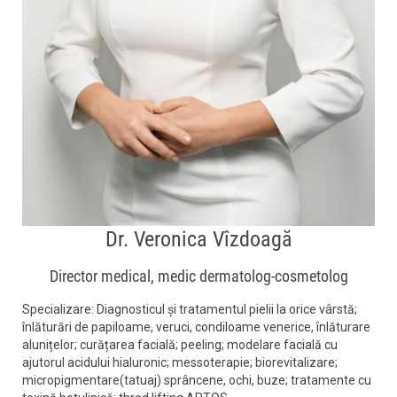
Dr. Veronica Vîzdoagă
Director medical, medic dermatolog-cosmetolog
Specializare: Diagnosticul și tratamentul pielii la orice vârstă;
înlăturări de papiloame, veruci, condiloame venerice, înlăturare
alunițelor; curățarea facială; peeling; modelare facială cu
ajutorul acidului hialuronic; messoterapie; biorevitalizare;
micropigmentare(tatuaj) sprâncene, ochi, buze; tratamente cu