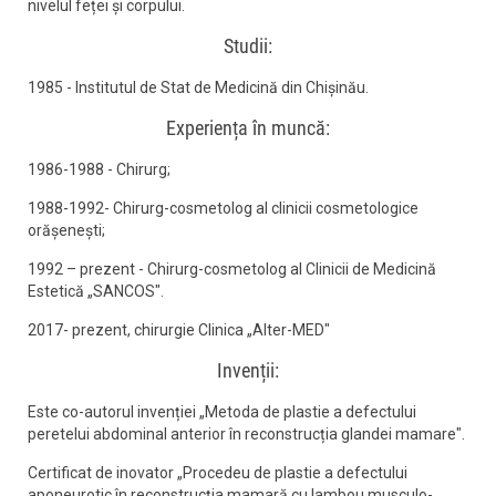
nivelul feței și corpului.
Studii:
1985 - Institutul de Stat de Medicină din Chișinău.
Experiența în muncă:
1986-1988 - Chirurg;
1988-1992- Chirurg-cosmetolog al clinicii cosmetologice
orășenești;
1992 – prezent - Chirurg-cosmetolog al Clinicii de Medicină
Estetică „SANCOS".
2017- prezent, chirurgie Clinica „Alter-MED"
Invenții:
Este co-autorul invenției „Metoda de plastie a defectului
peretelui abdominal anterior în reconstrucția glandei mamare".
Certificat de inovator „Procedeu de plastie a defectului
aponeurotic în reconstrucția mamară cu lambou musculo-