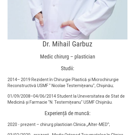
Dr. Mihail Garbuz
Medic chirurg – plastician
Studii:
2014– 2019 Rezident în Chirurgie Plastică și Microchirurgie
Reconstructivă USMF " Nicolae Testemițeanu", Chișinău;
01/09/2008–04/06/2014 Student la Uneversitatea de Stat de
Medicină și Farmacie "N. Testemițeanu" USMF Chișinău.
Experiență de muncă:
2020 - prezent – chirurg plastician Clinica „Alter-MED”;
03/02/2020 - prezent - Medic Ortoped Traumatolog în Clinica