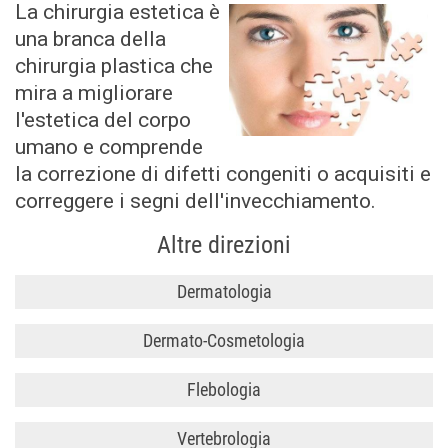
La chirurgia estetica è
una branca della
chirurgia plastica che
mira a migliorare
l'estetica del corpo
umano e comprende
la correzione di difetti congeniti o acquisiti e
correggere i segni dell'invecchiamento.
Altre direzioni
Dermatologia
Dermato-Cosmetologia
La consulenza
dermatologica
Flebologia
Il derma-
comprende
cosmetologo
l'esame della pelle,
Vertebrologia