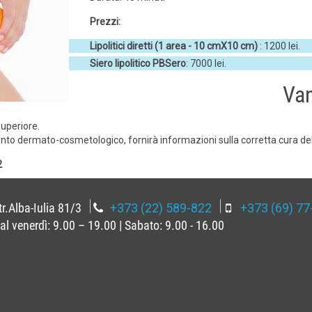
Prezzi:
Lipolitici diretti (1 area - 10 cmX10 cm)
: 1200 lei.
Siero lipolitico PBSero
: 7000 lei.
Van
uperiore.
amento dermato-cosmetologico, fornirà informazioni sulla corretta cura del
2
tr.Alba-Iulia 81/3
+373 (22) 589-822
+373 (69) 77
 al venerdì: 9.00 – 19.00 | Sabato: 9.00 - 16.00